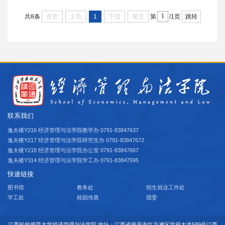
《国际法学》一直是我国法学本科专业核心课程之一，是国际私
法和国际经济法的基础。基于专业必修课的地位，本课程面向法
首页
上页
1
下页
尾页
跳转
共8条
第
/1页
学专业二年级本科生开设。本门课以国家之间的关系作为主要调
整对象，对于学生了解国际公法是国家...
联系我们
逸夫楼Y216 经济管理与法学院教学办 0791-83847637
逸夫楼Y217 经济管理与法学院研究生办 0791-83847672
逸夫楼Y218 经济管理与法学院办公室 0791-83847667
逸夫楼Y314 经济管理与法学院学工办 0791-83847595
快速链接
图书馆
教务处
招生就业工作处
学工处
校园传真
团委
江西科技师范大学经济管理与法学院 地址：江西省南昌市红谷滩区学府大道589号江西