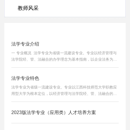
教师风采
法学专业介绍
一 专业概况 法学专业为省级一流建设专业。专业以经济管理与
法学院经、管、法融合的办学理念为基本指南，以企业法务为办
学方向，以涉外法治为鲜明特色，培养德智体美劳全面发展，立
足江西，面向全国，精法律、懂经济、通管理，能够在传统法律
法学专业特色
行业、律师行业、企业法务行业和涉外法治领域从事法律实务的
应用型高级法治人才。从1986年开办以来，为社会培养各类法治
法学专业为省级一流建设专业。专业以江西科技师范大学职教应
人才7400余人，已形成本科，法律硕士两个层次的法学人才培养
用型大学为根本定位，以经济管理与法学院经、管、法融合的办
体系...
学理念为基本指南，以传统法学方向和企业法务方向为办学方
向，以涉外法治为鲜明特色，培养德智体美劳全面发展，立足江
2023版法学专业（应用类）人才培养方案
西，面向全国，精法律、懂经济、通管理，能够在传统法律行
业、律师行业、企业法务行业和涉外法治领域从事法律实务的应
用型高级法治人才。从1986年开办以来，为社会培养各类法治人