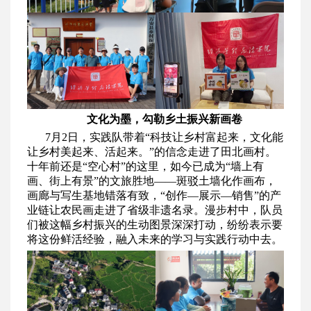
文化为墨，勾勒乡土振兴新画卷
7月2日，实践队带着“科技让乡村富起来，文化能
让乡村美起来、活起来。”的信念走进了田北画村。
十年前还是“空心村”的这里，如今已成为“墙上有
画、街上有景”的文旅胜地——斑驳土墙化作画布，
画廊与写生基地错落有致，“创作—展示—销售”的产
业链让农民画走进了省级非遗名录。漫步村中，队员
们被这幅乡村振兴的生动图景深深打动，纷纷表示要
将这份鲜活经验，融入未来的学习与实践行动中去。