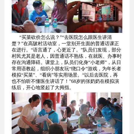
“买菜砍价怎么说？”“去医院怎么跟医生讲清
楚？”在高陂村活动室，一堂别开生面的普通话课正
在进行。“语言通了，心更近了。”队员们发现，部分
村民尤其是老人，因普通话不熟练，在就医、办事时
存在沟通障碍。课堂上，队员们化身“小老师”，从日
常用语教起，组织小朋友玩“绕口令”游戏，为年长者
模拟“买菜”、“看病”等实用场景。“以后去医院，再
也不怕听不懂医生讲话了！”68岁的张奶奶在模拟演
练后，开心地竖起了大拇指。