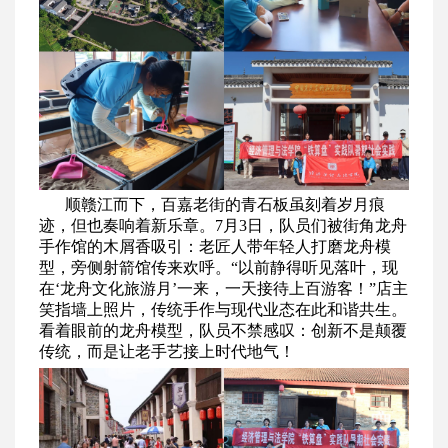
顺赣江而下，百嘉老街的青石板虽刻着岁月痕
迹，但也奏响着新乐章。7月3日，队员们被街角龙舟
手作馆的木屑香吸引：老匠人带年轻人打磨龙舟模
型，旁侧射箭馆传来欢呼。“以前静得听见落叶，现
在‘龙舟文化旅游月’一来，一天接待上百游客！”店主
笑指墙上照片，传统手作与现代业态在此和谐共生。
看着眼前的龙舟模型，队员不禁感叹：创新不是颠覆
传统，而是让老手艺接上时代地气！