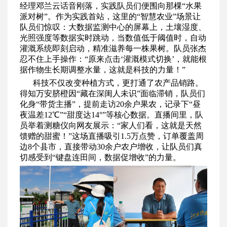
经理邓兰云话音刚落，实践队员们便围向那棵“水果
派对树”。作为实践首站，这里的“智慧农业”场景让
队员们惊叹：大数据监测中心的屏幕上，土壤湿度、
光照强度等数据实时跳动，当数值低于阈值时，自动
灌溉系统即刻启动，精准滋养每一株果树。队员张杰
忍不住上手操作：“原来点击‘灌溉模式切换’，就能根
据作物生长期调整水量，这就是科技的力量！”
科技不仅改变种植方式，更打通了农产品销路。
得知万安脐橙因“藏在深闺人未识”面临滞销，队员们
化身“带货主播”，提前走访20余户果农，记录下“昼
夜温差12℃”“甜度达14°”等核心数据。直播间里，队
员举着测糖仪向网友展示：“家人们看，这就是天然
馈赠的甜蜜！”这场直播吸引1.5万点赞，订单覆盖周
边8个县市，直接带动30余户农户增收，让队员们真
切感受到“键盘连田间，数据促增收”的力量。