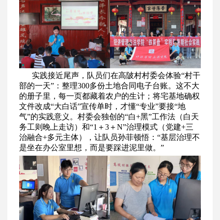
实践接近尾声，队员们在高陂村村委会体验“村干
部的一天”：整理300多份土地合同电子台账。这不大
的册子里，每一页都藏着农户的生计；将宅基地确权
文件改成“大白话”宣传单时，才懂“专业”要接“地
气”的实践意义。村委会独创的“白+黑”工作法（白天
务工则晚上走访）和“1＋3＋N”治理模式（党建+三
治融合+多元主体），让队员孙菲顿悟：“基层治理不
是坐在办公室里想，而是要踩进泥里做。”