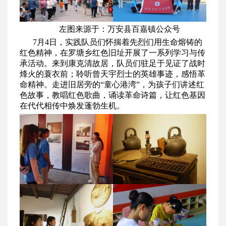
左图来源于：万安县百嘉镇公众号
7月4日，实践队员们怀揣着先烈们用生命熔铸的
红色精神，在罗塘乡红色旧址开展了一系列学习与传
承活动。来到康克清故居，队员们驻足于见证了战时
烽火的蓑衣前；聆听曾天宇烈士的英雄事迹，感悟革
命精神。走进旧居旁的“童心港湾”，为孩子们讲述红
色故事，教唱红色歌曲，诵读革命诗篇，让红色基因
在代代相传中焕发蓬勃生机。