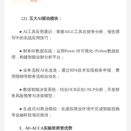
（2）
五
大
AI驱动模块：
►
AI工具
应用
通识：掌握
AIGC工具在财务分析、报告撰
写中的实战应用技巧；
►财务BI数据实战：运用Power BI可视化+Python数据处
理，构建智能业财分析平台；
►
业务流程
AI化改造：通过RPA技术实现税务申报、费
用报销等财务流程自动化；
►数据
智能决策系统：结合
OCR识别+NLP分析，开发财
务风险预警与决策模型；
►生成式
AI商业
模拟
：在虚拟商业环境中完成智能投顾
等金融科技项目推演
；
3、AI+ACCA实验班师资优势