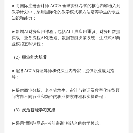
►将国际注册会计师 ACCA 全球资格考试的核心内容植入到
教学计划中，采用国际化的教学模式和方法培养学生的专业
知识和能力；
►
新增
AI财务应用课程，包括AI工具应用通识、
财务
BI数据
实战、
业务流程
AI化改造、数据智能决策系统、生成式AI商
业模拟
五
种课程
；
（
2）
职业能力培养
►
配备
ACCA持证导师和资深业内专家，提供职业规划指
导
；
►
提供商业分析、名企管培生、审计与鉴证及数字化转型顾
问方向不同行业和岗位的职业探索课程和实操课程
；
（
3）
灵活
智能
学习支持
►
采用
"面授+网课+考前密训"相结合的教学模式
；