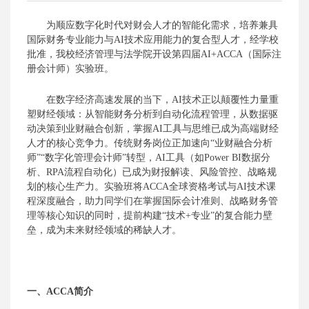
为顺应数字化时代对财会人才的智能化需求，培养兼具
国际财务专业能力与
AI技术应用能力的复合型人才，经学校
批准，我校经济管理与法学院开设第
四
届
AI+
ACCA（国际注
册会计师）实验班。
在数字经济
高速发展
的当下，
AI技术正以颠覆性力量重
塑财经领域：从智能财务分析到自动化流程管理，从数据驱
动决策到业财融合创新，掌握AI工具与思维已成为高端财经
人才的核心竞争力。传统财务岗位正加速向“业财融合分析
师”“数字化管理会计师”转型，AI工具（如Power BI数据分
析、RPA流程自动化）已成为财报解读、风险管控、战略规
划的核心生产力。
实验班
将
ACCA全球资格考试与AI技术课
程深度融合，
助力同学们
在掌握国际会计准则、战略财务管
理等核心知识的同时，提前构建
“技术+专业”的复合能力壁
垒，成为未来财经领域的稀缺人才。
一、
ACCA简介