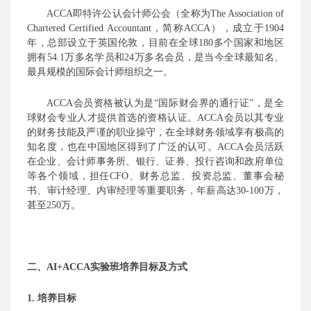
ACCA即特许公认会计师公会（全称为The Association of
Chartered Certified Accountant，简称ACCA），成立于1904
年，总部设立于英国伦敦，目前在全球1
8
0多个国家和地区
拥有54.1万多名学员和24万多名会员，是当今全球最知名、
最具规模的国际会计师组织之一。
ACCA会员资格被认为是“国际财会界的通行证”，
是
全
球财会专业人才提供首选的资格认证。
ACCA会员以其专业
的财务技能及严谨的职业操守，在全球财务领域享有极高的
知名度，也在中国地区得到了广泛的认可。ACCA会员
活跃
在
企业、会计师事务所、银行、证券、投行咨询和政府单位
等各个领域
，
担任
CFO、财务总监、投资总监、董事会秘
书、审计经理、内审经理等重要职务，年薪高达30-100万，
甚至250万。
二、
AI+
ACCA实验班培养目标及方式
1. 培养目标